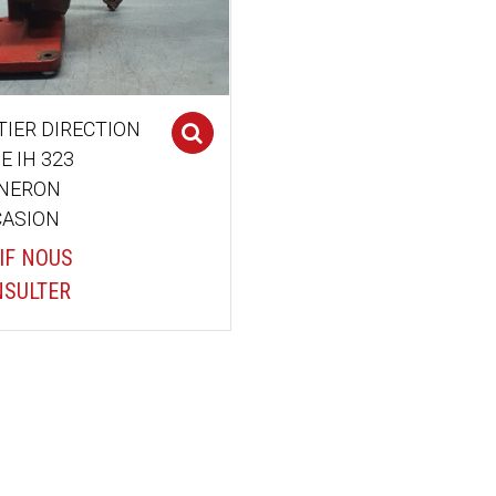
TIER DIRECTION
Select options
E IH 323
GNERON
ASION
IF NOUS
SULTER