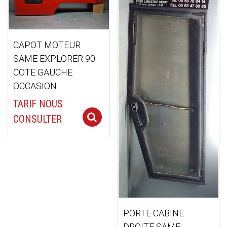
ancien
CAPOT MOTEUR
SAME EXPLORER 90
COTE GAUCHE
OCCASION
TARIF NOUS
Select options
CONSULTER
PORTE CABINE
DROITE SAME