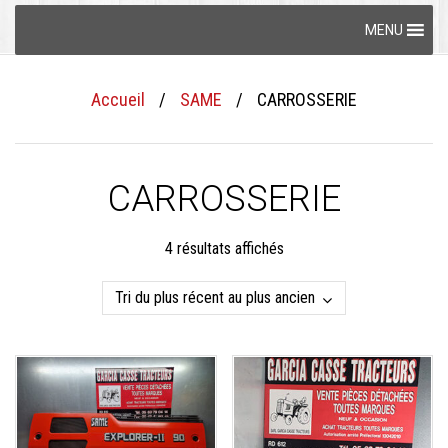
Skip
MENU
to
content
Accueil
/
SAME
/
CARROSSERIE
CARROSSERIE
Trié
4 résultats affichés
du
plus
récent
au
plus