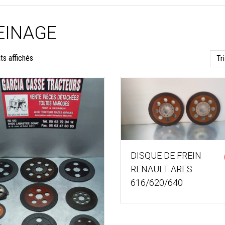
EINAGE
Trié
ats affichés
du
plus
récent
au
plus
DISQUE DE FREIN
ancien
RENAULT ARES
616/620/640