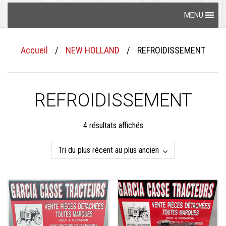
Skip
MENU
to
content
Accueil
/
NEW HOLLAND
/
REFROIDISSEMENT
REFROIDISSEMENT
Trié
4 résultats affichés
du
plus
récent
au
plus