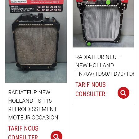
ancien
RADIATEUR NEUF
NEW HOLLAND
TN75V/TD60/TD70/TD80
TARIF NOUS
RADIATEUR NEW
CONSULTER
HOLLAND TS 115
REFROIDISSEMENT
MOTEUR OCCASION
TARIF NOUS
Select options
CONSULTER