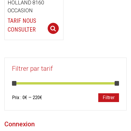
HOLLAND 8160
OCCASION
TARIF NOUS
Select options
CONSULTER
Filtrer par tarif
Prix
Prix
Prix :
0€
—
220€
Filtrer
min
max
Connexion