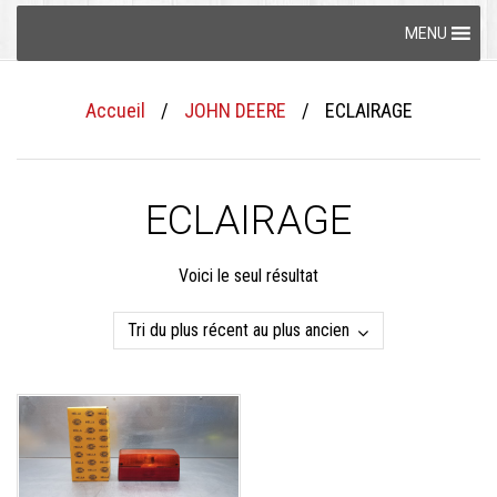
Skip
MENU
to
content
Accueil
/
JOHN DEERE
/
ECLAIRAGE
ECLAIRAGE
Voici le seul résultat