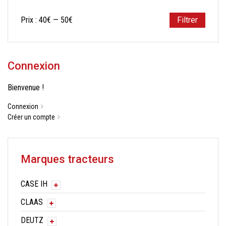
Prix
Prix
Prix :
40€
—
50€
Filtrer
min
max
Connexion
Bienvenue !
Connexion
Créer un compte
Marques tracteurs
CASE IH
CLAAS
DEUTZ