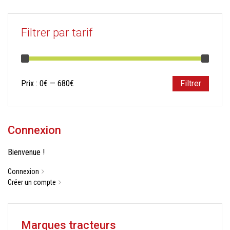
Filtrer par tarif
Prix
Prix
Prix :
0€
—
680€
Filtrer
min
max
Connexion
Bienvenue !
Connexion
Créer un compte
Marques tracteurs