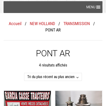
Skip
MENU
to
content
Accueil
/
NEW HOLLAND
/
TRANSMISSION
/
PONT AR
PONT AR
Trié
4 résultats affichés
du
plus
récent
au
plus