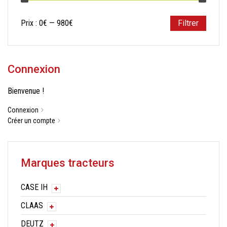
Prix
Prix
Prix :
0€
—
980€
Filtrer
min
max
Connexion
Bienvenue !
Connexion
Créer un compte
Marques tracteurs
CASE IH
CLAAS
DEUTZ