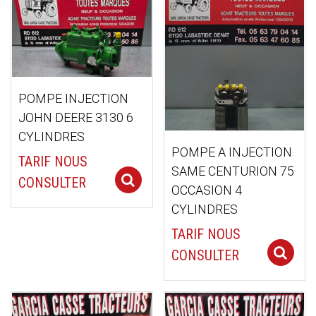
ancien
POMPE INJECTION
JOHN DEERE 3130 6
CYLINDRES
POMPE A INJECTION
TARIF NOUS
SAME CENTURION 75
Select options
CONSULTER
OCCASION 4
CYLINDRES
TARIF NOUS
CONSULTER