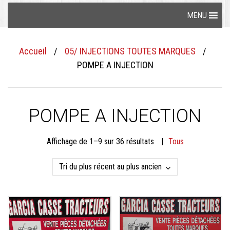
Skip
MENU
to
content
Accueil
/
05/ INJECTIONS TOUTES MARQUES
/
POMPE A INJECTION
POMPE A INJECTION
Trié
Affichage de 1–9 sur 36 résultats
Tous
du
plus
récent
au
plus