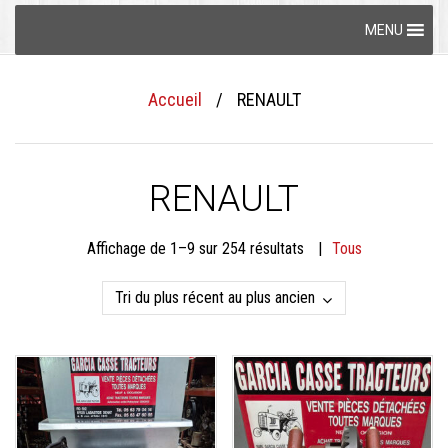
Skip
MENU
to
content
Accueil
/
RENAULT
RENAULT
Trié
Affichage de 1–9 sur 254 résultats
Tous
du
plus
récent
au
plus