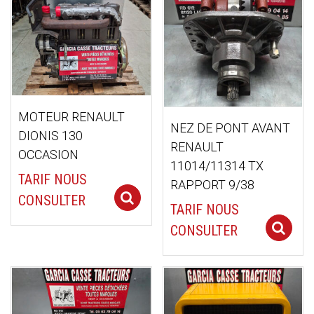
ancien
MOTEUR RENAULT
NEZ DE PONT AVANT
DIONIS 130
RENAULT
OCCASION
11014/11314 TX
TARIF NOUS
RAPPORT 9/38
Select options
CONSULTER
TARIF NOUS
CONSULTER