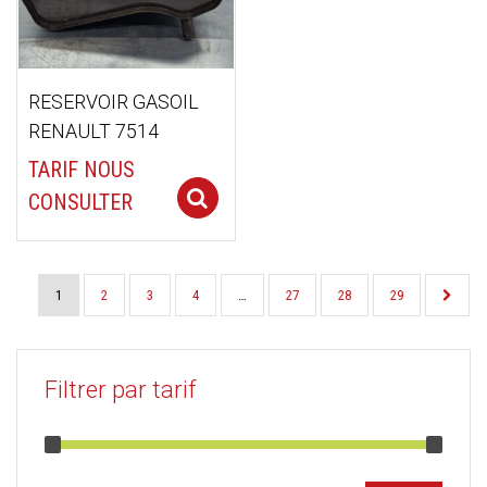
RESERVOIR GASOIL
RENAULT 7514
TARIF NOUS
Select options
CONSULTER
1
2
3
4
…
27
28
29
Filtrer par tarif