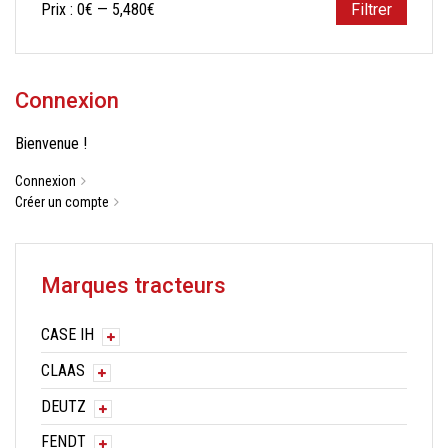
Prix
Prix
Prix :
0€
—
5,480€
Filtrer
min
max
Connexion
Bienvenue !
Connexion
Créer un compte
Marques tracteurs
CASE IH
CLAAS
DEUTZ
FENDT