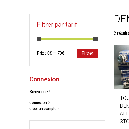
DE
Filtrer par tarif
2 résult
Prix
Prix
Prix :
0€
—
70€
Filtrer
min
max
Connexion
Bienvenue !
TOU
Connexion
DEM
Créer un compte
ALT
ST