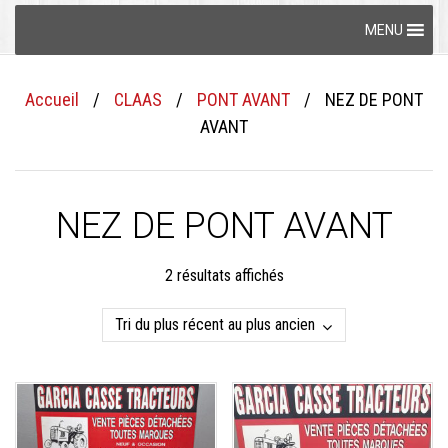
Skip
MENU
to
content
Accueil
/
CLAAS
/
PONT AVANT
/
NEZ DE PONT
AVANT
NEZ DE PONT AVANT
Trié
2 résultats affichés
du
plus
récent
au
plus