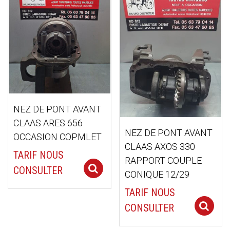
ancien
NEZ DE PONT AVANT
CLAAS ARES 656
NEZ DE PONT AVANT
OCCASION COPMLET
CLAAS AXOS 330
TARIF NOUS
RAPPORT COUPLE
Select options
CONSULTER
CONIQUE 12/29
TARIF NOUS
CONSULTER