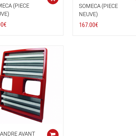
ECA (PIECE
SOMECA (PIECE
VE)
NEUVE)
00
€
167.00
€
ANDRE AVANT
Add to cart