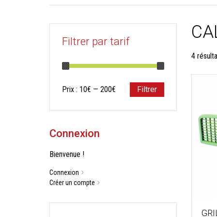
CA
Filtrer par tarif
4 résult
Prix
Prix
Prix :
10€
—
200€
Filtrer
min
max
Connexion
Bienvenue !
Connexion
Créer un compte
GRI