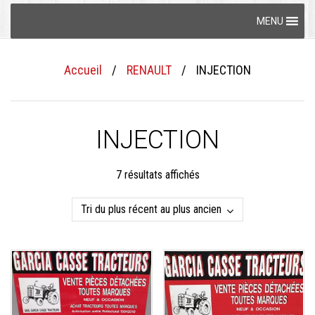
Skip
MENU
to
content
Accueil
/
RENAULT
/
INJECTION
INJECTION
Trié
7 résultats affichés
du
plus
récent
au
plus