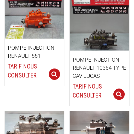
ancien
POMPE INJECTION
RENAULT 651
POMPE INJECTION
TARIF NOUS
RENAULT 10354 TYPE
Select options
CONSULTER
CAV LUCAS
TARIF NOUS
CONSULTER