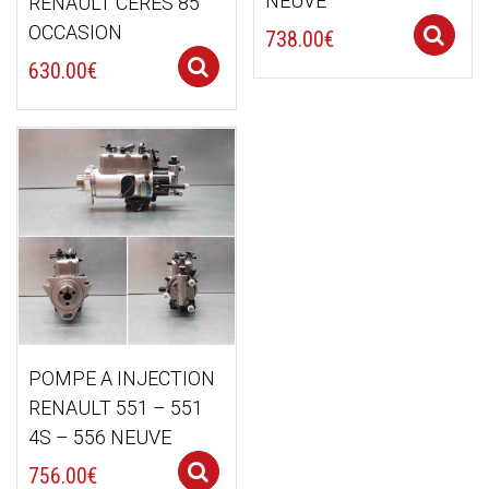
NEUVE
RENAULT CERES 85
OCCASION
738.00
€
Select options
630.00
€
POMPE A INJECTION
RENAULT 551 – 551
4S – 556 NEUVE
Select options
756.00
€