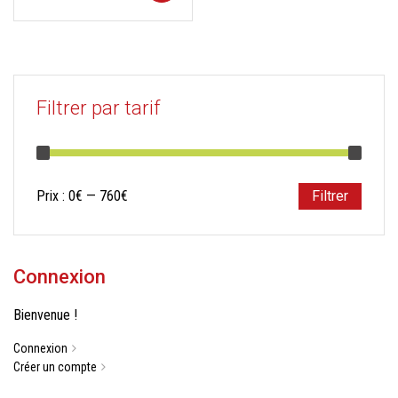
Filtrer par tarif
Prix
Prix
Prix :
0€
—
760€
Filtrer
min
max
Connexion
Bienvenue !
Connexion
Créer un compte