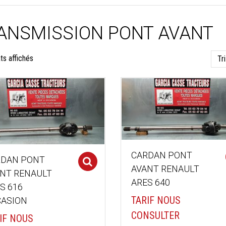
ANSMISSION PONT AVANT
Trié
ats affichés
du
plus
récent
au
plus
CARDAN PONT
RDAN PONT
ancien
Select options
AVANT RENAULT
NT RENAULT
ARES 640
S 616
TARIF NOUS
ASION
CONSULTER
IF NOUS