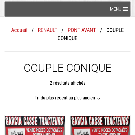
Skip
MENU
to
content
Accueil
/
RENAULT
/
PONT AVANT
/
COUPLE
CONIQUE
COUPLE CONIQUE
Trié
2 résultats affichés
du
plus
récent
au
plus