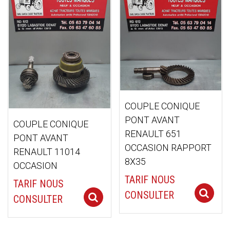
ancien
COUPLE CONIQUE
PONT AVANT
COUPLE CONIQUE
RENAULT 651
PONT AVANT
OCCASION RAPPORT
RENAULT 11014
8X35
OCCASION
TARIF NOUS
TARIF NOUS
CONSULTER
Select options
CONSULTER