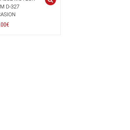
M D-327
ASION
.00
€