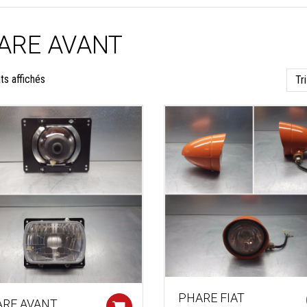
ARE AVANT
Trié
ats affichés
du
plus
récent
au
plus
ancien
PHARE FIAT
RE AVANT
Add to cart