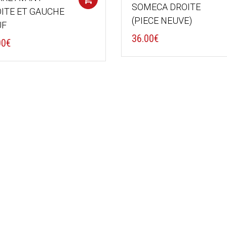
SOMECA DROITE
ITE ET GAUCHE
(PIECE NEUVE)
UF
36.00
€
00
€