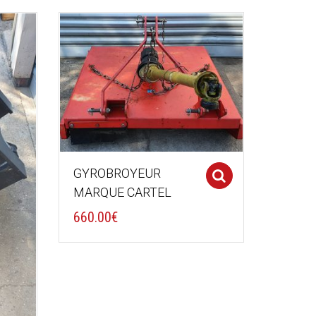
GYROBROYEUR
Select optio
MARQUE CARTEL
660.00
€