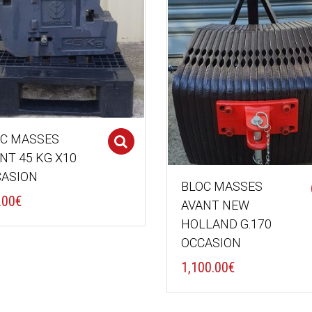
C MASSES
Select options
NT 45 KG X10
ASION
BLOC MASSES
.00
€
AVANT NEW
HOLLAND G.170
OCCASION
1,100.00
€