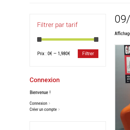
09
Filtrer par tarif
Affichag
Prix
Prix
Prix :
0€
—
1,980€
Filtrer
min
max
Connexion
Bienvenue !
Connexion
Créer un compte