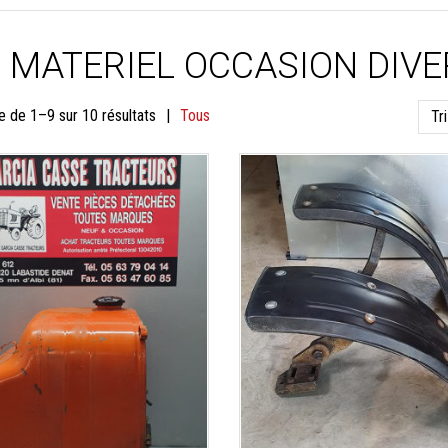
/ MATERIEL OCCASION DIVE
Trié
e de 1–9 sur 10 résultats
Tous
du
plus
récent
au
plus
ancien