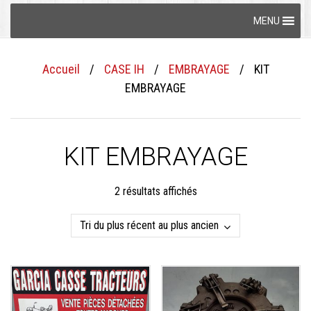
Skip
MENU
to
content
Accueil
/
CASE IH
/
EMBRAYAGE
/
KIT
EMBRAYAGE
KIT EMBRAYAGE
Trié
2 résultats affichés
du
plus
récent
au
plus