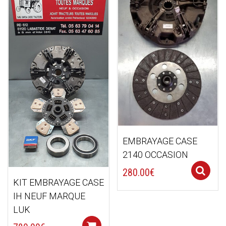
ancien
EMBRAYAGE CASE
2140 OCCASION
280.00
€
KIT EMBRAYAGE CASE
IH NEUF MARQUE
LUK
Add to cart