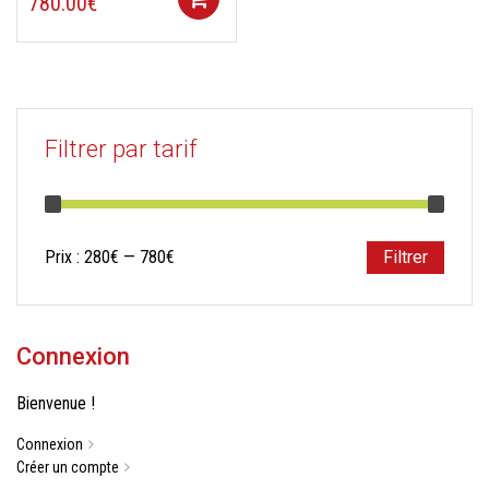
780.00
€
Filtrer par tarif
Prix
Prix
Prix :
280€
—
780€
Filtrer
min
max
Connexion
Bienvenue !
Connexion
Créer un compte