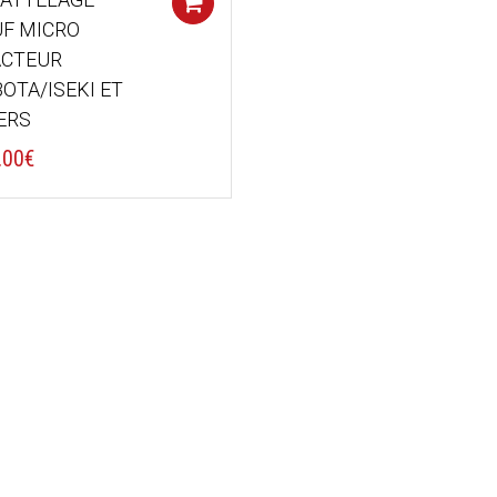
Add to cart
F MICRO
ACTEUR
OTA/ISEKI ET
ERS
.00
€