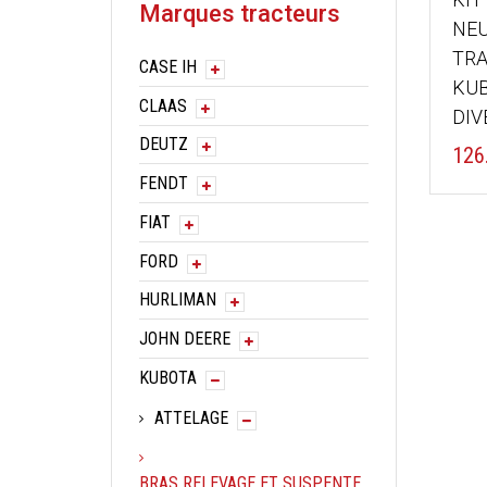
Marques tracteurs
NEU
TR
CASE IH
KUB
CLAAS
DIV
DEUTZ
126
FENDT
FIAT
FORD
HURLIMAN
JOHN DEERE
KUBOTA
ATTELAGE
BRAS RELEVAGE ET SUSPENTE