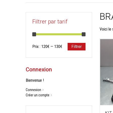
BR
Filtrer par tarif
Voici le 
Prix
Prix
Prix :
120€
—
130€
Filtrer
min
max
Connexion
Bienvenue !
Connexion
Créer un compte
KIT