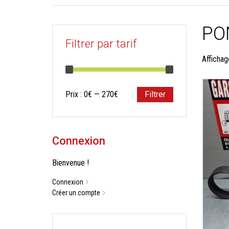
PO
Filtrer par tarif
Affichag
Prix
Prix
Prix :
0€
—
270€
Filtrer
min
max
Connexion
Bienvenue !
Connexion
Créer un compte