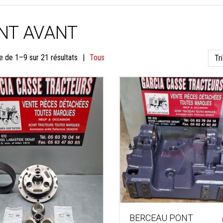
NT AVANT
Trié
e de 1–9 sur 21 résultats
Tous
du
plus
récent
au
plus
ancien
BERCEAU PONT