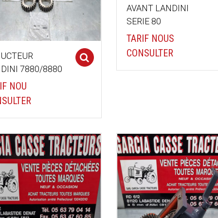
AVANT LANDINI
SERIE 80
TARIF NOUS
CONSULTER
DUCTEUR
Select options
DINI 7880/8880
IF NOU
SULTER