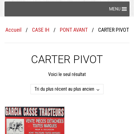
Skip
MENU
to
content
Accueil
/
CASE IH
/
PONT AVANT
/
CARTER PIVOT
CARTER PIVOT
Voici le seul résultat