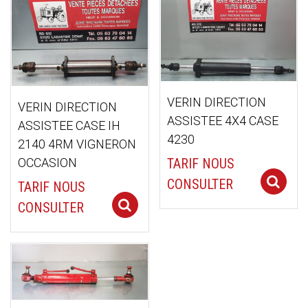
plus
ancien
VERIN DIRECTION
VERIN DIRECTION
ASSISTEE 4X4 CASE
ASSISTEE CASE IH
4230
2140 4RM VIGNERON
TARIF NOUS
OCCASION
CONSULTER
TARIF NOUS
Select options
CONSULTER