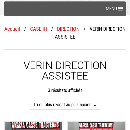
Skip
MENU
to
content
Accueil
/
CASE IH
/
DIRECTION
/
VERIN DIRECTION
ASSISTEE
VERIN DIRECTION
ASSISTEE
Trié
3 résultats affichés
du
plus
récent
au