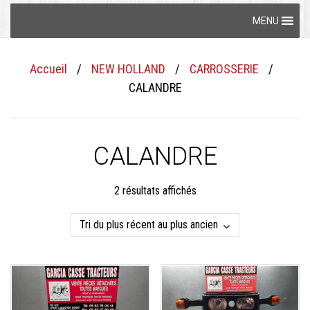
Skip
MENU
to
content
Accueil
/
NEW HOLLAND
/
CARROSSERIE
/
CALANDRE
CALANDRE
Trié
2 résultats affichés
du
plus
récent
au
plus