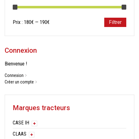
Prix
Prix
Prix :
180€
—
190€
Filtrer
min
max
Connexion
Bienvenue !
Connexion
Créer un compte
Marques tracteurs
CASE IH
CLAAS