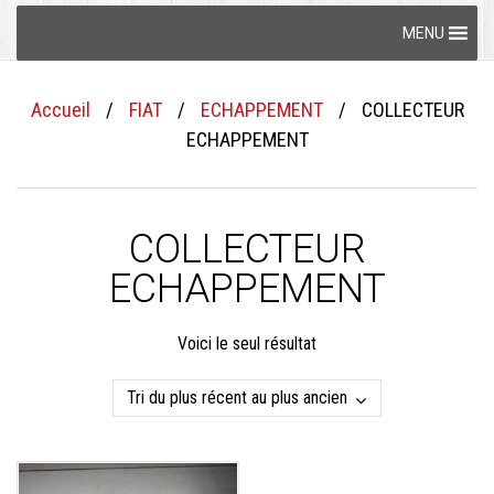
Skip
MENU
to
content
Accueil
/
FIAT
/
ECHAPPEMENT
/
COLLECTEUR
ECHAPPEMENT
COLLECTEUR
ECHAPPEMENT
Voici le seul résultat