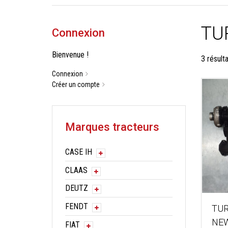
TU
Connexion
Bienvenue !
3 résult
Connexion
Créer un compte
Marques tracteurs
CASE IH
CLAAS
DEUTZ
FENDT
TU
NE
FIAT