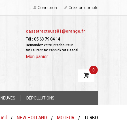
Connexion
Créer un compte
cassetracteurs81@orange.fr
Tél : 05 63 79 04 14
Demandez votre interlocuteur
☎ Laurent ☎ Yannick ☎ Pascal
Mon panier
0
 NEUVES
DÉPOLLUTIONS
ueil
/
NEW HOLLAND
/
MOTEUR
/
TURBO