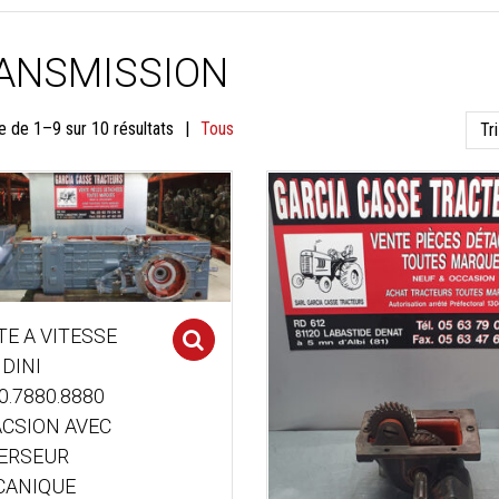
ANSMISSION
Trié
e de 1–9 sur 10 résultats
Tous
du
plus
récent
au
plus
TE A VITESSE
Select options
ancien
DINI
0.7880.8880
CSION AVEC
ERSEUR
CANIQUE