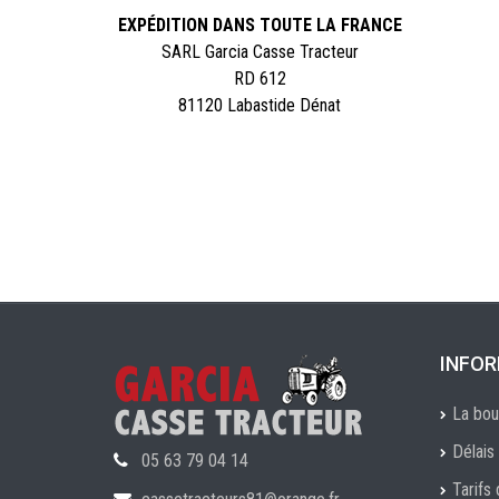
EXPÉDITION DANS TOUTE LA FRANCE
SARL Garcia Casse Tracteur
RD 612
81120 Labastide Dénat
INFO
La bou
Délais 
05 63 79 04 14
Tarifs 