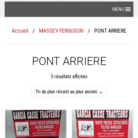
Skip
MENU
to
content
Accueil
/
MASSEY FERGUSON
/
PONT ARRIERE
PONT ARRIERE
Trié
3 résultats affichés
du
plus
récent
au
plus