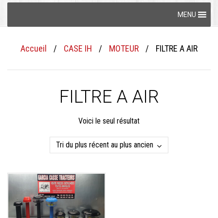
Skip
MENU
to
content
Accueil
/
CASE IH
/
MOTEUR
/
FILTRE A AIR
FILTRE A AIR
Voici le seul résultat