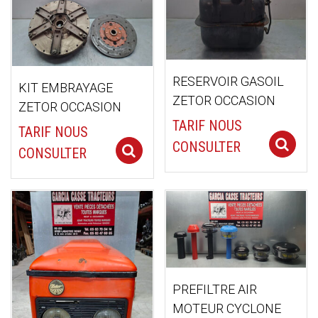
ancien
RESERVOIR GASOIL
KIT EMBRAYAGE
ZETOR OCCASION
ZETOR OCCASION
TARIF NOUS
TARIF NOUS
CONSULTER
Select options
CONSULTER
PREFILTRE AIR
MOTEUR CYCLONE