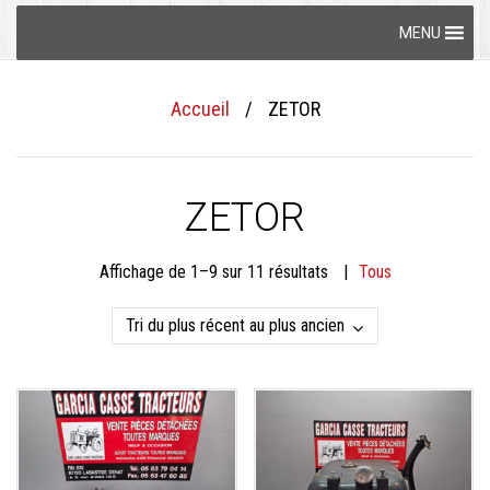
Skip
MENU
to
content
Accueil
/
ZETOR
ZETOR
Trié
Affichage de 1–9 sur 11 résultats
Tous
du
plus
récent
au
plus