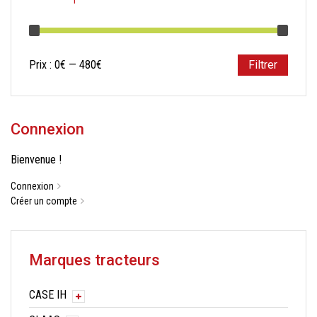
Prix
Prix
Prix :
0€
—
480€
Filtrer
min
max
Connexion
Bienvenue !
Connexion
Créer un compte
Marques tracteurs
CASE IH