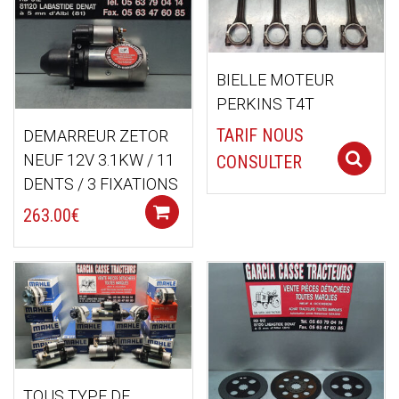
BIELLE MOTEUR
PERKINS T4T
TARIF NOUS
DEMARREUR ZETOR
NEUF 12V 3.1KW / 11
CONSULTER
DENTS / 3 FIXATIONS
Add to cart
263.00
€
TOUS TYPE DE