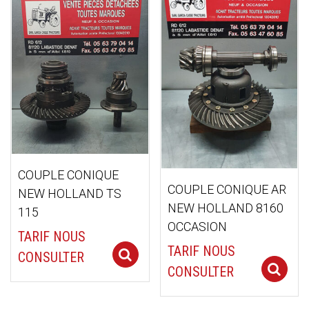
ancien
COUPLE CONIQUE
COUPLE CONIQUE AR
NEW HOLLAND TS
NEW HOLLAND 8160
115
OCCASION
TARIF NOUS
TARIF NOUS
Select options
CONSULTER
CONSULTER