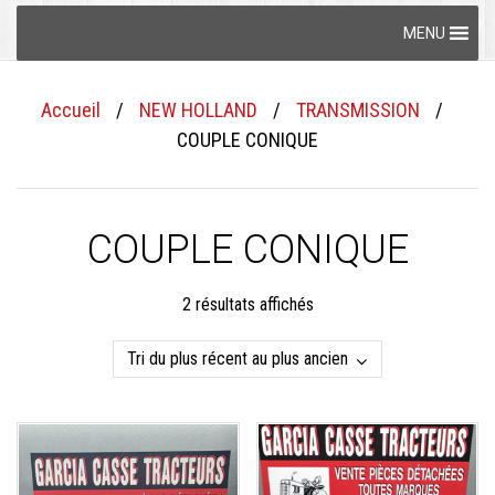
Skip
MENU
to
content
Accueil
/
NEW HOLLAND
/
TRANSMISSION
/
COUPLE CONIQUE
COUPLE CONIQUE
Trié
2 résultats affichés
du
plus
récent
au
plus