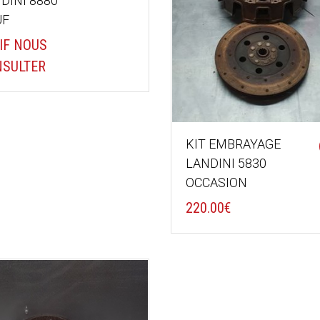
DINI 8880
UF
IF NOUS
SULTER
KIT EMBRAYAGE
LANDINI 5830
OCCASION
220.00
€