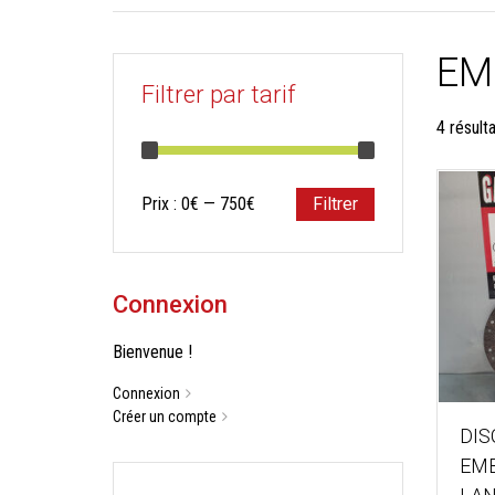
EM
Filtrer par tarif
4 résult
Prix
Prix
Prix :
0€
—
750€
Filtrer
min
max
Connexion
Bienvenue !
Connexion
Créer un compte
DIS
EM