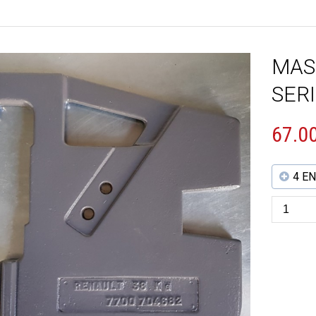
MAS
SER
67.0
4 E
quantité
de
MASSE
AVANT
RENAULT
SERIE
14