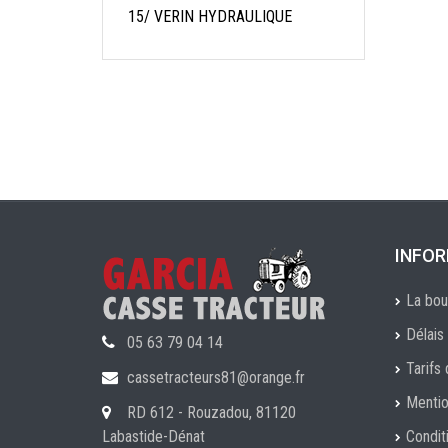
15/ VERIN HYDRAULIQUE
INFO
La bou
Délais 
05 63 79 04 14
Tarifs 
cassetracteurs81@orange.fr
Mentio
RD 612 - Rouzadou, 81120
Labastide-Dénat
Condit