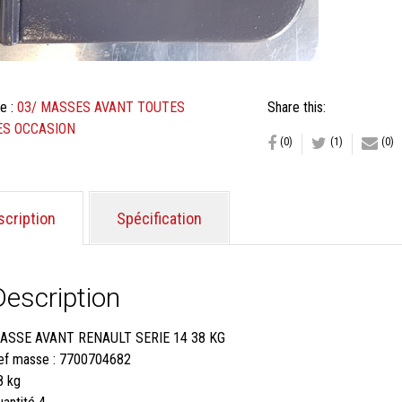
38
KG
OCCASI
e :
03/ MASSES AVANT TOUTES
Share this:
S OCCASION
(0)
(1)
(0)
scription
Spécification
Description
ASSE AVANT RENAULT SERIE 14 38 KG
ef masse : 7700704682
8 kg