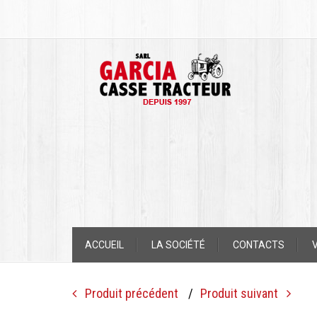
Skip
ACCUEIL
LA SOCIÉTÉ
CONTACTS
V
to
content
Post
Produit précédent
Produit suivant
navigation