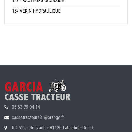
14/ TRACTEURS OCCASION
15/ VERIN HYDRAULIQUE
05 63 79 04 14
cassetracteurs81@orange.fr
RD 612 - Rouzadou, 81120 Labastide-Dénat