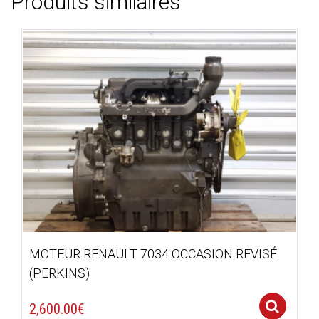
Produits similaires
MOTEUR RENAULT 7034 OCCASION REVISÉ
(PERKINS)
Se
2,600.00
€