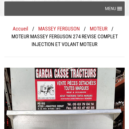
Skip
MENU
to
content
Accueil
/
MASSEY FERGUSON
/
MOTEUR
/
MOTEUR MASSEY FERGUSON 274 REVISE COMPLET
INJECTION ET VOLANT MOTEUR